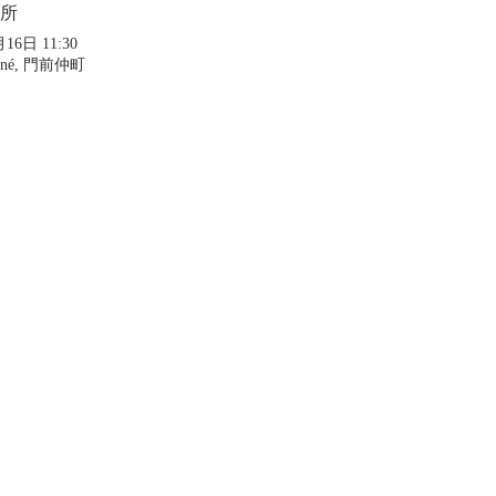
所
16日 11:30
afuné, 門前仲町